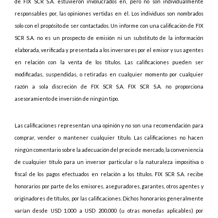
de FIX SCR S.A. estuvieron involucrados en, pero no son individualmente
responsables por, las opiniones vertidas en él. Los individuos son nombrados
solo con el propósito de ser contactados. Un informe con una calificación de FIX
SCR S.A. no es un prospecto de emisión ni un substituto de la información
elaborada, verificada y presentada a los inversores por el emisor y sus agentes
en relación con la venta de los títulos. Las calificaciones pueden ser
modificadas, suspendidas, o retiradas en cualquier momento por cualquier
razón a sola discreción de FIX SCR S.A. FIX SCR S.A. no proporciona
asesoramiento de inversión de ningún tipo.
Las calificaciones representan una opinión y no son una recomendación para
comprar, vender o mantener cualquier título. Las calificaciones no hacen
ningún comentario sobre la adecuación del precio de mercado, la conveniencia
de cualquier título para un inversor particular o la naturaleza impositiva o
fiscal de los pagos efectuados en relación a los títulos. FIX SCR S.A. recibe
honorarios por parte de los emisores, aseguradores, garantes, otros agentes y
originadores de títulos, por las calificaciones. Dichos honorarios generalmente
varían desde USD 1.000 a USD 200.000 (u otras monedas aplicables) por