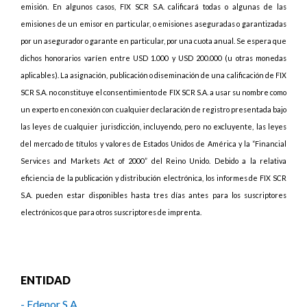
emisión. En algunos casos, FIX SCR S.A. calificará todas o algunas de las
emisiones de un emisor en particular, o emisiones aseguradas o garantizadas
por un asegurador o garante en particular, por una cuota anual. Se espera que
dichos honorarios varíen entre USD 1.000 y USD 200.000 (u otras monedas
aplicables). La asignación, publicación o diseminación de una calificación de FIX
SCR S.A. no constituye el consentimiento de FIX SCR S.A. a usar su nombre como
un experto en conexión con cualquier declaración de registro presentada bajo
las leyes de cualquier jurisdicción, incluyendo, pero no excluyente, las leyes
del mercado de títulos y valores de Estados Unidos de América y la “Financial
Services and Markets Act of 2000” del Reino Unido. Debido a la relativa
eficiencia de la publicación y distribución electrónica, los informes de FIX SCR
S.A. pueden estar disponibles hasta tres días antes para los suscriptores
electrónicos que para otros suscriptores de imprenta.
ENTIDAD
- Edenor S.A.