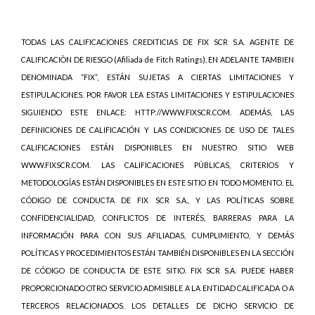
TODAS LAS CALIFICACIONES CREDITICIAS DE FIX SCR S.A. AGENTE DE
CALIFICACIÒN DE RIESGO (Afiliada de Fitch Ratings), EN ADELANTE TAMBIEN
DENOMINADA “FIX”, ESTÁN SUJETAS A CIERTAS LIMITACIONES Y
ESTIPULACIONES. POR FAVOR LEA ESTAS LIMITACIONES Y ESTIPULACIONES
SIGUIENDO ESTE ENLACE: HTTP://WWW.FIXSCR.COM. ADEMÁS, LAS
DEFINICIONES DE CALIFICACIÓN Y LAS CONDICIONES DE USO DE TALES
CALIFICACIONES ESTÁN DISPONIBLES EN NUESTRO SITIO WEB
WWW.FIXSCR.COM. LAS CALIFICACIONES PÚBLICAS, CRITERIOS Y
METODOLOGÍAS ESTÁN DISPONIBLES EN ESTE SITIO EN TODO MOMENTO. EL
CÓDIGO DE CONDUCTA DE FIX SCR S.A., Y LAS POLÍTICAS SOBRE
CONFIDENCIALIDAD, CONFLICTOS DE INTERÉS, BARRERAS PARA LA
INFORMACIÓN PARA CON SUS AFILIADAS, CUMPLIMIENTO, Y DEMÁS
POLÍTICAS Y PROCEDIMIENTOS ESTÁN TAMBIÉN DISPONIBLES EN LA SECCIÓN
DE CÓDIGO DE CONDUCTA DE ESTE SITIO. FIX SCR S.A. PUEDE HABER
PROPORCIONADO OTRO SERVICIO ADMISIBLE A LA ENTIDAD CALIFICADA O A
TERCEROS RELACIONADOS. LOS DETALLES DE DICHO SERVICIO DE