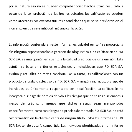
por su naturaleza no se pueden comprobar como hechos. Como resultado, a
pesar de la comprobación de los hechos actuales, las calificaciones pueden
verse afectadas por eventos futuros o condiciones que no se previeron en el
momento en que se emitió o afirmó una calificación.
La información contenida en este informe, recibida del emisor”, se proporciona
sin ninguna representación o garantía de ningún tipo. Una calificación de FIX
SCR S.A. es una opinión en cuanto a la calidad crediticia de una emisión. Esta
opinión se basa en criterios establecidos y metodologías que FIX SCR S.A.
evalúa y actualiza en forma continua. Por lo tanto, las calificaciones son un
producto de trabajo colectivo de FIX SCR S.A. y ningún individuo, o grupo de
individuos, es únicamente responsable por la calificación. La calificación no
incorpora el riesgo de pérdida debido a los riesgos que no sean relacionados a
riesgo de crédito, a menos que dichos riesgos sean mencionados
específicamente, como son riesgos de precio o de mercado. FIX SCR S.A. no está
comprometido en la oferta o venta de ningún título. Todos los informes de FIX
SCR S.A. son de autoría compartida. Los individuos identificados en un informe