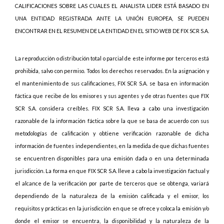
CALIFICACIONES SOBRE LAS CUALES EL ANALISTA LIDER ESTÁ BASADO EN
UNA ENTIDAD REGISTRADA ANTE LA UNIÓN EUROPEA, SE PUEDEN
ENCONTRAR EN EL RESUMEN DE LA ENTIDAD EN EL SITIO WEB DE FIX SCR S.A.
La reproducción o distribución total o parcial de este informe por terceros está
prohibida, salvo con permiso. Todos los derechos reservados. En la asignación y
el mantenimiento de sus calificaciones, FIX SCR S.A. se basa en información
fáctica que recibe de los emisores y sus agentes y de otras fuentes que FIX
SCR S.A. considera creíbles. FIX SCR S.A. lleva a cabo una investigación
razonable de la información fáctica sobre la que se basa de acuerdo con sus
metodologías de calificación y obtiene verificación razonable de dicha
información de fuentes independientes, en la medida de que dichas fuentes
se encuentren disponibles para una emisión dada o en una determinada
jurisdicción. La forma en que FIX SCR S.A. lleve a cabo la investigación factual y
el alcance de la verificación por parte de terceros que se obtenga, variará
dependiendo de la naturaleza de la emisión calificada y el emisor, los
requisitos y prácticas en la jurisdicción en que se ofrece y coloca la emisión y/o
donde el emisor se encuentra, la disponibilidad y la naturaleza de la