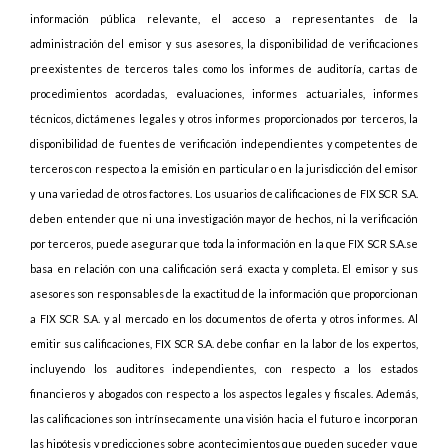
información pública relevante, el acceso a representantes de la
administración del emisor y sus asesores, la disponibilidad de verificaciones
preexistentes de terceros tales como los informes de auditoría, cartas de
procedimientos acordadas, evaluaciones, informes actuariales, informes
técnicos, dictámenes legales y otros informes proporcionados por terceros, la
disponibilidad de fuentes de verificación independientes y competentes de
terceros con respecto a la emisión en particular o en la jurisdicción del emisor
y una variedad de otros factores. Los usuarios de calificaciones de FIX SCR S.A.
deben entender que ni una investigación mayor de hechos, ni la verificación
por terceros, puede asegurar que toda la información en la que FIX SCR S.A.se
basa en relación con una calificación será exacta y completa. El emisor y sus
asesores son responsables de la exactitud de la información que proporcionan
a FIX SCR S.A. y al mercado en los documentos de oferta y otros informes. Al
emitir sus calificaciones, FIX SCR S.A. debe confiar en la labor de los expertos,
incluyendo los auditores independientes, con respecto a los estados
financieros y abogados con respecto a los aspectos legales y fiscales. Además,
las calificaciones son intrínsecamente una visión hacia el futuro e incorporan
las hipótesis y predicciones sobre acontecimientos que pueden suceder y que