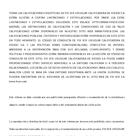
TODAS LAS CALIFICACIONES CREDITICIAS DE FIX SCR URUGUAY CALIFICADORA DE RIESGO S.A
ESTÁN SUJETAS A CIERTAS LIMITACIONES Y ESTIPULACIONES. POR FAVOR LEA ESTAS
LIMITACIONES Y ESTIPULACIONES SIGUIENDO ESTE ENLACE: HTTP://WWW.FIXSCR.COM.
ADEMÁS, LAS DEFINICIONES DE CALIFICACIÓN Y LAS CONDICIONES DE USO DE TALES
CALIFICACIONES ESTÁN DISPONIBLES EN NUESTRO SITIO WEB WWW.FIXSCR.COM. LAS
CALIFICACIONES PÚBLICAS, CRITERIOS Y METODOLOGÍAS ESTÁN DISPONIBLES EN ESTE SITIO
EN TODO MOMENTO. EL CÓDIGO DE CONDUCTA DE FIX SCR URUGUAY CALIFICADORA DE
RIESGO S.A, Y LAS POLÍTICAS SOBRE CONFIDENCIALIDAD, CONFLICTOS DE INTERÉS,
BARRERAS A LA INFORMACIÓN PARA CON SUS AFILIADAS, CUMPLIMIENTO, Y DEMÁS
POLÍTICAS Y PROCEDIMIENTOS ESTÁN TAMBIÉN DISPONIBLES EN LA SECCIÓN DE CÓDIGO DE
CONDUCTA DE ESTE SITIO. FIX SCR URUGUAY CALIFICADORA DE RIESGO S.A PUEDE HABER
PROPORCIONADO OTRO SERVICIO ADMISIBLE A LA ENTIDAD CALIFICADA O A TERCEROS
RELACIONADOS. LOS DETALLES DE DICHO SERVICIO DE CALIFICACIONES, PARA LOS CUALES EL
ANALISTA LIDER SE BASA EN UNA ENTIDAD REGISTRADA ANTE LA UNIÓN EUROPEA, SE
PUEDEN ENCONTRAR EN EL RESUMEN DE LA ENTIDAD EN EL SITIO WEB DE FIX SCR S.A
(www.fixscr.com)
Este informe no debe considerarse una publicidad, propaganda, difusión o recomendación de la entidad para
adquirir, vender o negociar valores negociables o del instrumento objeto de calificación.
La reproducción o distribución total o parcial de este informe por terceros está prohibida, salvo con permiso.
Todos sus derechos reservados. En la asignación y el mantenimiento de sus calificaciones, FIX SCR URUGUAY