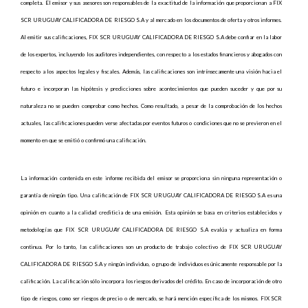
completa. El emisor y sus asesores son responsables de la exactitud de la información que proporcionan a FIX
SCR URUGUAY CALIFICADORA DE RIESGO S.A y al mercado en los documentos de oferta y otros informes.
Al emitir sus calificaciones, FIX SCR URUGUAY CALIFICADORA DE RIESGO S.A debe confiar en la labor
de los expertos, incluyendo los auditores independientes, con respecto a los estados financieros y abogados con
respecto a los aspectos legales y fiscales. Además, las calificaciones son intrínsecamente una visión hacia el
futuro e incorporan las hipótesis y predicciones sobre acontecimientos que pueden suceder y que por su
naturaleza no se pueden comprobar como hechos. Como resultado, a pesar de la comprobación de los hechos
actuales, las calificaciones pueden verse afectadas por eventos futuros o condiciones que no se previeron en el
momento en que se emitió o confirmó una calificación.
La información contenida en este informe recibida del emisor se proporciona sin ninguna representación o
garantía de ningún tipo. Una calificación de FIX SCR URUGUAY CALIFICADORA DE RIESGO S.A es una
opinión en cuanto a la calidad crediticia de una emisión. Esta opinión se basa en criterios establecidos y
metodologías que FIX SCR URUGUAY CALIFICADORA DE RIESGO S.A evalúa y actualiza en forma
continua. Por lo tanto, las calificaciones son un producto de trabajo colectivo de FIX SCR URUGUAY
CALIFICADORA DE RIESGO S.A y ningún individuo, o grupo de individuos es únicamente responsable por la
calificación.
La calificación sólo incorpora los riesgos derivados del crédito. En caso de incorporación de otro
tipo de riesgos, como ser riesgos de precio o de mercado, se hará mención específica de los mismos
. FIX SCR