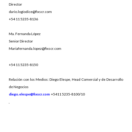
Director
dario.logiodice@fixscr.com
+54 11 5235-8136
Ma. Fernanda López
Senior Director
Mariafernanda.lopez@fixscr.com
+54 11 5235-8150
Relación con los Medios: Diego Elespe, Head Comercial y de Desarrollo
de Negocios
diego.elespe@fixscr.com
+5411 5235-8100/10