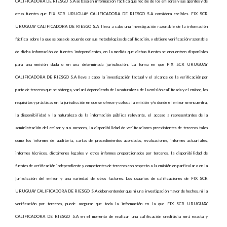
CALIFICADORA DE RIESGO S.A se basa en información fáctica que recibe de los emisores y sus agentes y de
otras fuentes que FIX SCR URUGUAY CALIFICADORA DE RIESGO S.A considera creíbles. FIX SCR
URUGUAY CALIFICADORA DE RIESGO S.A lleva a cabo una investigación razonable de la información
fáctica
sobre la que se basa de acuerdo con sus metodologías de calificación, y obtiene verificación razonable
de dicha información de fuentes independientes, en la medida que dichas fuentes se encuentren disponibles
para una emisión dada o en una determinada jurisdicción. La forma en que FIX SCR URUGUAY
CALIFICADORA DE RIESGO S.A lleve a cabo la investigación factual y el alcance de la verificación por
parte de terceros que se obtenga, variará dependiendo de la naturaleza de la emisión calificada y el emisor, los
requisitos y prácticas en la jurisdicción en que se ofrece y coloca la emisión y/o donde el emisor se encuentra,
la disponibilidad y la naturaleza de la información pública relevante, el acceso a representantes de la
administración del emisor y sus asesores, la disponibilidad de verificaciones preexistentes de terceros tales
como los informes de auditoría, cartas de procedimientos acordadas, evaluaciones, informes actuariales,
informes técnicos, dictámenes legales y otros informes proporcionados por terceros, la disponibilidad de
fuentes de verificación independiente y competentes de terceros con respecto a la emisión en particular o en la
jurisdicción del emisor y una variedad de otros factores. Los usuarios de calificaciones de FIX SCR
URUGUAY CALIFICADORA DE RIESGO S.A deben entender que ni una investigación mayor de hechos, ni la
verificación por terceros, puede asegurar que toda la información en la que FIX SCR URUGUAY
CALIFICADORA DE RIESGO S.A en el momento de realizar una calificación crediticia será exacta y