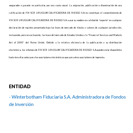
asegurador o garante en particular, por una cuota anual. La asignación, publicación o diseminación de una
calificación de FIX SCR URUGUAY CALIFICADORA DE RIESGO S.A no constituye el consentimiento de
FIX SCR URUGUAY CALIFICADORA DE RIESGO S.A a usar su nombre en calidad de “experto” en cualquier
declaración de registro presentada bajo las leyes de mercado de títulos y valores de cualquier jurisdicción,
incluyendo, pero no excluyente, las leyes del mercado de Estados Unidos y la “Financial Services and Markets
Act of 2000” del Reino Unido. Debido a la relativa eficiencia de la publicación y su distribución
electrónica, los informes de FIX SCR URUGUAY CALIFICADORA DE RIESGO S.A pueden estar disponibles
hasta tres días antes para los suscriptores electrónicos que para otros suscriptores de imprenta.
ENTIDAD
- Winterbotham Fiduciaria S.A. Administradora de Fondos
de Inversión