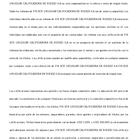
URUGUAY CALIFICADORA DE RIESGO S.A no está comprometida en la oferta o venta de ningún título.
Todos los informes de FIX SCR URUGUAY CALIFICADORA DE RIESGO S.A son de autoría compartida. Los
individuos identificados en un informe de FIX SCR URUGUAY CALIFICADORA DE RIESGO S.A estuvieron
involucrados en el mismo pero no son individualmente responsables por las opiniones vertidas en él. Los
individuos son nombrados solo con el propósito de ser contactados. Un informe con una calificación de FIX
SCR URUGUAY CALIFICADORA DE RIESGO S.A no es un prospecto de emisión ni un sustituto de la
información elaborada, verificada y presentada a los inversores por el emisor y sus agentes en relación con la
venta de los títulos. Las calificaciones pueden ser modificadas, suspendidas, o retiradas en cualquier momento
por cualquier razón a sola discreción de FIX SCR URUGUAY CALIFICADORA DE RIESGO S.A FIX SCR
URUGUAY CALIFICADORA DE RIESGO S.A no proporciona asesoramiento de inversión de ningún tipo.
Las calificaciones representan una opinión y no hacen ningún comentario sobre la adecuación del precio de
mercado, la conveniencia de cualquier título para un inversor particular o la naturaleza impositiva o fiscal de
los pagos efectuados en relación a los títulos. FIX SCR URUGUAY CALIFICADORA DE RIESGO S.A recibe
honorarios por parte de los emisores, aseguradores, garantes, otros agentes y originadores de títulos, por las
calificaciones. Dichos honorarios generalmente varían desde USD 1.000 a USD 200.000 (u otras monedas
aplicables) por emisión. En algunos casos, FIX SCR URUGUAY CALIFICADORA DE RIESGO S.A calificará
todas o algunas de las emisiones de un emisor en particular, o emisiones aseguradas o garantizadas por un