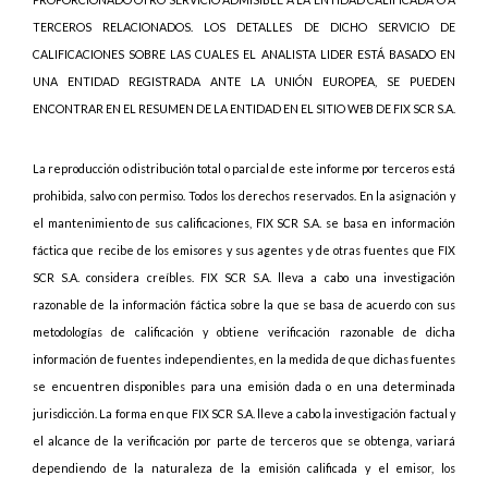
TERCEROS RELACIONADOS. LOS DETALLES DE DICHO SERVICIO DE
CALIFICACIONES SOBRE LAS CUALES EL ANALISTA LIDER ESTÁ BASADO EN
UNA ENTIDAD REGISTRADA ANTE LA UNIÓN EUROPEA, SE PUEDEN
ENCONTRAR EN EL RESUMEN DE LA ENTIDAD EN EL SITIO WEB DE FIX SCR S.A.
La reproducción o distribución total o parcial de este informe por terceros está
prohibida, salvo con permiso. Todos los derechos reservados. En la asignación y
el mantenimiento de sus calificaciones, FIX SCR S.A. se basa en información
fáctica que recibe de los emisores y sus agentes y de otras fuentes que FIX
SCR S.A. considera creíbles. FIX SCR S.A. lleva a cabo una investigación
razonable de la información fáctica sobre la que se basa de acuerdo con sus
metodologías de calificación y obtiene verificación razonable de dicha
información de fuentes independientes, en la medida de que dichas fuentes
se encuentren disponibles para una emisión dada o en una determinada
jurisdicción. La forma en que FIX SCR S.A. lleve a cabo la investigación factual y
el alcance de la verificación por parte de terceros que se obtenga, variará
dependiendo de la naturaleza de la emisión calificada y el emisor, los