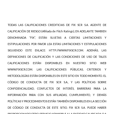
TODAS LAS CALIFICACIONES CREDITICIAS DE FIX SCR S.A. AGENTE DE
CALIFICACIÒN DE RIESGO (Afiliada de Fitch Ratings), EN ADELANTE TAMBIEN
DENOMINADA “FIX”, ESTÁN SUJETAS A CIERTAS LIMITACIONES Y
ESTIPULACIONES. POR FAVOR LEA ESTAS LIMITACIONES Y ESTIPULACIONES
SIGUIENDO ESTE ENLACE: HTTP://WWW.FIXSCR.COM. ADEMÁS, LAS
DEFINICIONES DE CALIFICACIÓN Y LAS CONDICIONES DE USO DE TALES
CALIFICACIONES ESTÁN DISPONIBLES EN NUESTRO SITIO WEB
WWW.FIXSCR.COM. LAS CALIFICACIONES PÚBLICAS, CRITERIOS Y
METODOLOGÍAS ESTÁN DISPONIBLES EN ESTE SITIO EN TODO MOMENTO. EL
CÓDIGO DE CONDUCTA DE FIX SCR S.A., Y LAS POLÍTICAS SOBRE
CONFIDENCIALIDAD, CONFLICTOS DE INTERÉS, BARRERAS PARA LA
INFORMACIÓN PARA CON SUS AFILIADAS, CUMPLIMIENTO, Y DEMÁS
POLÍTICAS Y PROCEDIMIENTOS ESTÁN TAMBIÉN DISPONIBLES EN LA SECCIÓN
DE CÓDIGO DE CONDUCTA DE ESTE SITIO. FIX SCR S.A. PUEDE HABER
PROPORCIONADO OTRO SERVICIO ADMISIBLE A LA ENTIDAD CALIFICADA O A