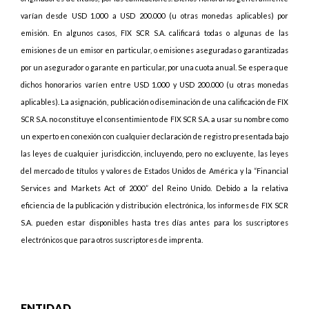
varían desde USD 1.000 a USD 200.000 (u otras monedas aplicables) por
emisión. En algunos casos, FIX SCR S.A. calificará todas o algunas de las
emisiones de un emisor en particular, o emisiones aseguradas o garantizadas
por un asegurador o garante en particular, por una cuota anual. Se espera que
dichos honorarios varíen entre USD 1.000 y USD 200.000 (u otras monedas
aplicables). La asignación, publicación o diseminación de una calificación de FIX
SCR S.A. no constituye el consentimiento de FIX SCR S.A. a usar su nombre como
un experto en conexión con cualquier declaración de registro presentada bajo
las leyes de cualquier jurisdicción, incluyendo, pero no excluyente, las leyes
del mercado de títulos y valores de Estados Unidos de América y la “Financial
Services and Markets Act of 2000” del Reino Unido. Debido a la relativa
eficiencia de la publicación y distribución electrónica, los informes de FIX SCR
S.A. pueden estar disponibles hasta tres días antes para los suscriptores
electrónicos que para otros suscriptores de imprenta.
ENTIDAD