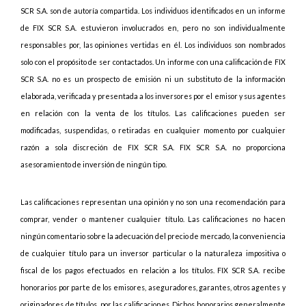
SCR S.A. son de autoría compartida. Los individuos identificados en un informe
de FIX SCR S.A. estuvieron involucrados en, pero no son individualmente
responsables por, las opiniones vertidas en él. Los individuos son nombrados
solo con el propósito de ser contactados. Un informe con una calificación de FIX
SCR S.A. no es un prospecto de emisión ni un substituto de la información
elaborada, verificada y presentada a los inversores por el emisor y sus agentes
en relación con la venta de los títulos. Las calificaciones pueden ser
modificadas, suspendidas, o retiradas en cualquier momento por cualquier
razón a sola discreción de FIX SCR S.A. FIX SCR S.A. no proporciona
asesoramiento de inversión de ningún tipo.
Las calificaciones representan una opinión y no son una recomendación para
comprar, vender o mantener cualquier título. Las calificaciones no hacen
ningún comentario sobre la adecuación del precio de mercado, la conveniencia
de cualquier título para un inversor particular o la naturaleza impositiva o
fiscal de los pagos efectuados en relación a los títulos. FIX SCR S.A. recibe
honorarios por parte de los emisores, aseguradores, garantes, otros agentes y
originadores de títulos, por las calificaciones. Dichos honorarios generalmente