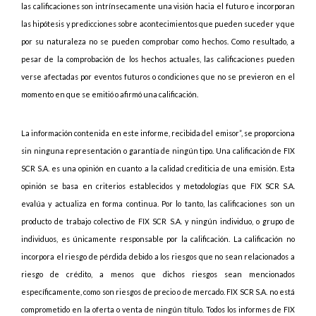
las calificaciones son intrínsecamente una visión hacia el futuro e incorporan
las hipótesis y predicciones sobre acontecimientos que pueden suceder y que
por su naturaleza no se pueden comprobar como hechos. Como resultado, a
pesar de la comprobación de los hechos actuales, las calificaciones pueden
verse afectadas por eventos futuros o condiciones que no se previeron en el
momento en que se emitió o afirmó una calificación.
La información contenida en este informe, recibida del emisor”, se proporciona
sin ninguna representación o garantía de ningún tipo. Una calificación de FIX
SCR S.A. es una opinión en cuanto a la calidad crediticia de una emisión. Esta
opinión se basa en criterios establecidos y metodologías que FIX SCR S.A.
evalúa y actualiza en forma continua. Por lo tanto, las calificaciones son un
producto de trabajo colectivo de FIX SCR S.A. y ningún individuo, o grupo de
individuos, es únicamente responsable por la calificación. La calificación no
incorpora el riesgo de pérdida debido a los riesgos que no sean relacionados a
riesgo de crédito, a menos que dichos riesgos sean mencionados
específicamente, como son riesgos de precio o de mercado. FIX SCR S.A. no está
comprometido en la oferta o venta de ningún título. Todos los informes de FIX