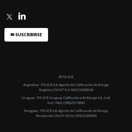
SUSCRIBIRSE
© FIX SCR
Argentina - FIX SCR S.A. Agente de Calificación de Riesgo,
Registro CNV N° 9, (+5411)52358100
Uruguay - FIX SCR Uruguay Calificadora de Riesgo S.A., Cod.
Inst: 7402, (598)29170045
Paraguay - FIX SCR S.A. Agente de Calificación de Riesgo,
Resolución CNV Nº 1E/16, (595)21203030