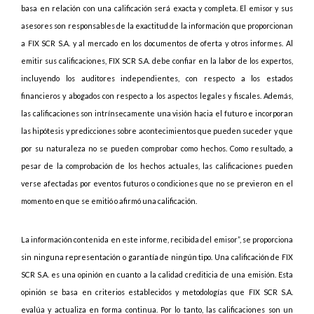
basa en relación con una calificación será exacta y completa. El emisor y sus
asesores son responsables de la exactitud de la información que proporcionan
a FIX SCR S.A. y al mercado en los documentos de oferta y otros informes. Al
emitir sus calificaciones, FIX SCR S.A. debe confiar en la labor de los expertos,
incluyendo los auditores independientes, con respecto a los estados
financieros y abogados con respecto a los aspectos legales y fiscales. Además,
las calificaciones son intrínsecamente una visión hacia el futuro e incorporan
las hipótesis y predicciones sobre acontecimientos que pueden suceder y que
por su naturaleza no se pueden comprobar como hechos. Como resultado, a
pesar de la comprobación de los hechos actuales, las calificaciones pueden
verse afectadas por eventos futuros o condiciones que no se previeron en el
momento en que se emitió o afirmó una calificación.
La información contenida en este informe, recibida del emisor”, se proporciona
sin ninguna representación o garantía de ningún tipo. Una calificación de FIX
SCR S.A. es una opinión en cuanto a la calidad crediticia de una emisión. Esta
opinión se basa en criterios establecidos y metodologías que FIX SCR S.A.
evalúa y actualiza en forma continua. Por lo tanto, las calificaciones son un