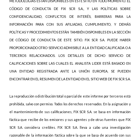
METODOLOGÍAS ESTÁN DISPONIBLES EN ESTE SITIO EN TODO MOMENTO. EL
CÓDIGO DE CONDUCTA DE FIX SCR S.A., Y LAS POLÍTICAS SOBRE
CONFIDENCIALIDAD, CONFLICTOS DE INTERÉS, BARRERAS PARA LA
INFORMACIÓN PARA CON SUS AFILIADAS, CUMPLIMIENTO, Y DEMÁS
POLÍTICAS Y PROCEDIMIENTOS ESTÁN TAMBIÉN DISPONIBLES EN LA SECCIÓN
DE CÓDIGO DE CONDUCTA DE ESTE SITIO. FIX SCR S.A. PUEDE HABER
PROPORCIONADO OTRO SERVICIO ADMISIBLE A LA ENTIDAD CALIFICADA O A
TERCEROS RELACIONADOS. LOS DETALLES DE DICHO SERVICIO DE
CALIFICACIONES SOBRE LAS CUALES EL ANALISTA LIDER ESTÁ BASADO EN
UNA ENTIDAD REGISTRADA ANTE LA UNIÓN EUROPEA, SE PUEDEN
ENCONTRAR EN EL RESUMEN DE LA ENTIDAD EN EL SITIO WEB DE FIX SCR S.A.
La reproducción o distribución total o parcial de este informe por terceros está
prohibida, salvo con permiso. Todos los derechos reservados. En la asignación y
el mantenimiento de sus calificaciones, FIX SCR S.A. se basa en información
fáctica que recibe de los emisores y sus agentes y de otras fuentes que FIX
SCR S.A. considera creíbles. FIX SCR S.A. lleva a cabo una investigación
razonable de la información fáctica sobre la que se basa de acuerdo con sus