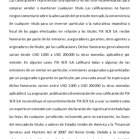
Las calificaciones representan una opinión y no son una recomendación para
comprar, vender o mantener cualquier título. Las calificaciones no hacen
ningún comentario sobre la adecuación del precio de mercado, la conveniencia
de cualquier título para un inversor particular o la naturaleza impositiva o
fiscal de los pagos efectuados en relación a los títulos. FIX SCR S.A. recibe
honorarios por parte de los emisores, aseguradores, garantes, otros agentes y
originadores de títulos, por las calificaciones. Dichos honorarios generalmente
varían desde USD 1.000 a USD 200.000 (u otras monedas aplicables) por
emisión. En algunos casos, FIX SCR S.A. calificará todas o algunas de las
emisiones de un emisor en particular, o emisiones aseguradas o garantizadas
por un asegurador o garante en particular, por una cuota anual. Se espera que
dichos honorarios varíen entre USD 1.000 y USD 200.000 (u otras monedas
aplicables). La asignación, publicación o diseminación de una calificación de FIX
SCR S.A. no constituye el consentimiento de FIX SCR S.A. a usar su nombre como
un experto en conexión con cualquier declaración de registro presentada bajo
las leyes de cualquier jurisdicción, incluyendo, pero no excluyente, las leyes
del mercado de títulos y valores de Estados Unidos de América y la “Financial
Services and Markets Act of 2000” del Reino Unido. Debido a la relativa