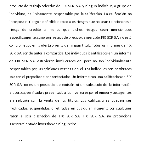
producto de trabajo colectivo de FIX SCR S.A. y ningún individuo, o grupo de
individuos, es únicamente responsable por la calificación. La calificación no
incorpora el riesgo de pérdida debido a los riesgos que no sean relacionados a
riesgo de crédito, a menos que dichos riesgos sean mencionados
específicamente, como son riesgos de precio o de mercado. FIX SCR S.A. no está
comprometido en la oferta o venta de ningún título. Todos los informes de FIX
SCR S.A. son de autoría compartida. Los individuos identificados en un informe
de FIX SCR S.A. estuvieron involucrados en, pero no son individualmente
responsables por, las opiniones vertidas en él. Los individuos son nombrados
solo con el propósito de ser contactados. Un informe con una calificación de FIX
SCR S.A. no es un prospecto de emisión ni un substituto de la información
elaborada, verificada y presentada a los inversores por el emisor y sus agentes
en relación con la venta de los títulos. Las calificaciones pueden ser
modificadas, suspendidas, o retiradas en cualquier momento por cualquier
razón a sola discreción de FIX SCR S.A. FIX SCR S.A. no proporciona
asesoramiento de inversión de ningún tipo.