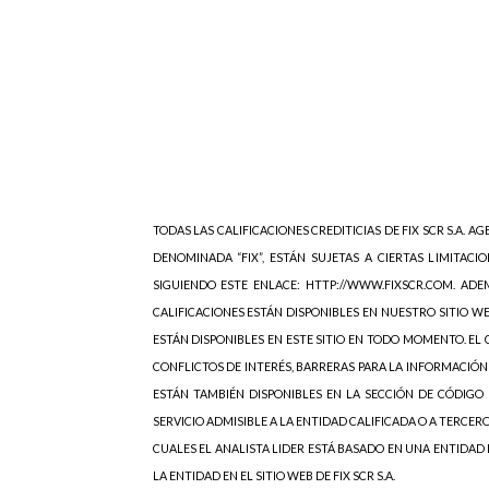
TODAS LAS CALIFICACIONES CREDITICIAS DE FIX SCR S.A. AGE
DENOMINADA “FIX”, ESTÁN SUJETAS A CIERTAS LIMITACIO
SIGUIENDO ESTE ENLACE: HTTP://WWW.FIXSCR.COM. ADEM
CALIFICACIONES ESTÁN DISPONIBLES EN NUESTRO SITIO W
ESTÁN DISPONIBLES EN ESTE SITIO EN TODO MOMENTO. EL C
CONFLICTOS DE INTERÉS, BARRERAS PARA LA INFORMACIÓN
ESTÁN TAMBIÉN DISPONIBLES EN LA SECCIÓN DE CÓDIGO 
SERVICIO ADMISIBLE A LA ENTIDAD CALIFICADA O A TERCER
CUALES EL ANALISTA LIDER ESTÁ BASADO EN UNA ENTIDAD
LA ENTIDAD EN EL SITIO WEB DE FIX SCR S.A.