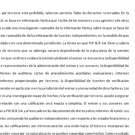
e por terceros está prohibida, salvo con permiso. Todos los derechos reservados. En la
S.A. se basa en información fáctica que recibe de los emisores y sus agentes y de otras
va a cabo una investigación razonable de la información fáctica sobre la que se basa de
icación razonable de dicha información de fuentes independientes, en la medida de que
ada o en una determinada jurisdicción. La forma en que FIX SCR S.A. lleve a cabo la
arte de terceros que se obtenga, variará dependiendo de la naturaleza de la emisión
ión en que se ofrece y coloca la emisión y/o donde el emisor se encuentra, la disponibilidad
o a representantes de la administración del emisor y sus asesores, la disponibilidad de
nformes de auditoría, cartas de procedimientos acordadas, evaluaciones, informes
informes proporcionados por terceros, la disponibilidad de fuentes de verificación
sión en particular o en la jurisdicción del emisor y una variedad de otros factores. Los
 ni una investigación mayor de hechos, ni la verificación por terceros, puede asegurar
elación con una calificación será exacta y completa. El emisor y sus asesores son
 a FIX SCR S.A. y al mercado en los documentos de oferta y otros informes. Al emitir sus
pertos, incluyendo los auditores independientes, con respecto a los estados financieros y
ás, las calificaciones son intrínsecamente una visión hacia el futuro e incorporan las
uceder y que por su naturaleza no se pueden comprobar como hechos. Como resultado,