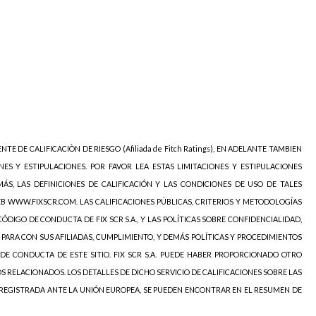
NTE DE CALIFICACIÒN DE RIESGO (Afiliada de Fitch Ratings), EN ADELANTE TAMBIEN
NES Y ESTIPULACIONES. POR FAVOR LEA ESTAS LIMITACIONES Y ESTIPULACIONES
ÁS, LAS DEFINICIONES DE CALIFICACIÓN Y LAS CONDICIONES DE USO DE TALES
EB WWW.FIXSCR.COM. LAS CALIFICACIONES PÚBLICAS, CRITERIOS Y METODOLOGÍAS
ÓDIGO DE CONDUCTA DE FIX SCR S.A., Y LAS POLÍTICAS SOBRE CONFIDENCIALIDAD,
 PARA CON SUS AFILIADAS, CUMPLIMIENTO, Y DEMÁS POLÍTICAS Y PROCEDIMIENTOS
DE CONDUCTA DE ESTE SITIO. FIX SCR S.A. PUEDE HABER PROPORCIONADO OTRO
OS RELACIONADOS. LOS DETALLES DE DICHO SERVICIO DE CALIFICACIONES SOBRE LAS
 REGISTRADA ANTE LA UNIÓN EUROPEA, SE PUEDEN ENCONTRAR EN EL RESUMEN DE