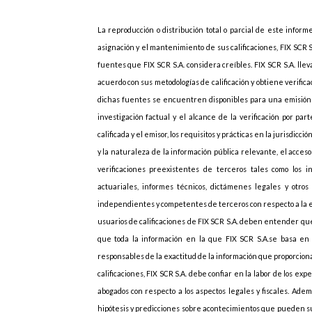
La reproducción o distribución total o parcial de este inform
asignación y el mantenimiento de sus calificaciones, FIX SCR 
fuentes que FIX SCR S.A. considera creíbles. FIX SCR S.A. lle
acuerdo con sus metodologías de calificación y obtiene verif
dichas fuentes se encuentren disponibles para una emisión d
investigación factual y el alcance de la verificación por p
calificada y el emisor, los requisitos y prácticas en la jurisdicc
y la naturaleza de la información pública relevante, el acces
verificaciones preexistentes de terceros tales como los i
actuariales, informes técnicos, dictámenes legales y otros 
independientes y competentes de terceros con respecto a la emi
usuarios de calificaciones de FIX SCR S.A. deben entender que
que toda la información en la que FIX SCR S.A.se basa en r
responsables de la exactitud de la información que proporcionan
calificaciones, FIX SCR S.A. debe confiar en la labor de los ex
abogados con respecto a los aspectos legales y fiscales. Adem
hipótesis y predicciones sobre acontecimientos que pueden s