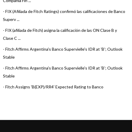
Compañía Fin ...
-
FIX (Afiliada de Fitch Ratings) confirmó las calificaciones de Banco
Superv ...
-
FIX (afiliada de Fitch) asigna la calificación de las ON Clase B y
Clase C ...
-
Fitch Affirms Argentina's Banco Supervielle's IDR at 'B'; Outlook
Stable
-
Fitch Affirms Argentina's Banco Supervielle's IDR at 'B'; Outlook
Stable
-
Fitch Assigns 'B(EXP)/RR4' Expected Rating to Banco
Supervielle's Senior Un ...
-
FIX (afiliada de Fitch) asigna la calificación de Corto Plazo y de las
ON C ...
-
FIX (afiliada de Fitch) asigna calificación a ON de Banco Superviell