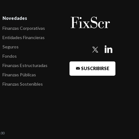
...
-
FIX (Afiliada a Fitch Ratings) asigna la calificación de Endeudamien
Novedades
...
Finanzas Corporativas
-
Fitch afirma las calificaciones de Banco Supervielle y Cordial Cia
Entidades Financieras
Financie ...
Seguros
-
Fitch califica Obligaciones Negociables Subordinadas Clase III a
Fondos
emitir por ...
Finanzas Estructuradas
SUSCRIBIRSE
-
Fitch afirma las calificaciones vigentes de Banco Supervielle S.A. y
Finanzas Públicas
asigna ...
Finanzas Sostenibles
-
Fitch afirma las calificaciones de Banco Supervielle S.A.
-
Fitch afirma las calificaciones de las Obligaciones Negociables de
Banco Su ...
-
Fitch asigna calificaciones a los VCP a emitir por Banco Supervielle
100
-
Fitch confirma la calificación de las Obligaciones Negociables