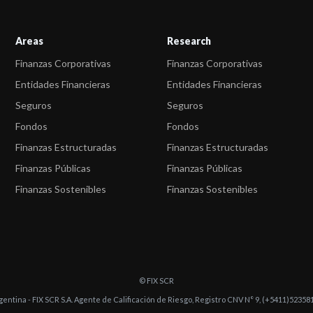
Areas
Research
Finanzas Corporativas
Finanzas Corporativas
Entidades Financieras
Entidades Financieras
Seguros
Seguros
Fondos
Fondos
Finanzas Estructuradas
Finanzas Estructuradas
Finanzas Públicas
Finanzas Públicas
Finanzas Sostenibles
Finanzas Sostenibles
© FIX SCR
gentina - FIX SCR S.A. Agente de Calificación de Riesgo, Registro CNV N° 9, (+5411)52358