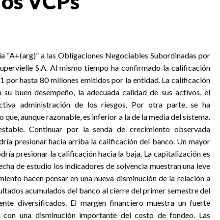
 los VCPs
ría “A+(arg)” a las Obligaciones Negociables Subordinadas por
pervielle S.A. Al mismo tiempo ha confirmado la calificación
1 por hasta 80 millones emitidos por la entidad. La calificación
n su buen desempeño, la adecuada calidad de sus activos, el
tiva administración de los riesgos. Por otra parte, se ha
 que, aunque razonable, es inferior a la de la media del sistema.
 estable. Continuar por la senda de crecimiento observada
a presionar hacia arriba la calificación del banco. Un mayor
dría presionar la calificación hacia la baja. La capitalización es
 fecha de estudio los indicadores de solvencia muestran una leve
imiento hacen pensar en una nueva disminución de la relación a
sultados acumulados del banco al cierre del primer semestre del
nte diversificados. El margen financiero muestra un fuerte
or con una disminución importante del costo de fondeo. Las