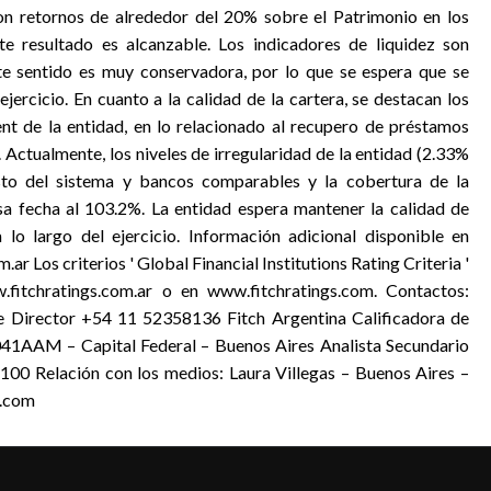
on retornos de alrededor del 20% sobre el Patrimonio en los
te resultado es alcanzable. Los indicadores de liquidez son
ste sentido es muy conservadora, por lo que se espera que se
ejercicio. En cuanto a la calidad de la cartera, se destacan los
t de la entidad, en lo relacionado al recupero de préstamos
. Actualmente, los niveles de irregularidad de la entidad (2.33%
resto del sistema y bancos comparables y la cobertura de la
sa fecha al 103.2%. La entidad espera mantener la calidad de
lo largo del ejercicio. Información adicional disponible en
 Los criterios ' Global Financial Institutions Rating Criteria '
fitchratings.com.ar o en www.fitchratings.com. Contactos:
te Director +54 11 52358136 Fitch Argentina Calificadora de
041AAM – Capital Federal – Buenos Aires Analista Secundario
00 Relación con los medios: Laura Villegas – Buenos Aires –
s.com