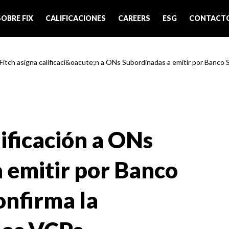
SOBRE FIX
CALIFICACIONES
CAREERS
ESG
CONTACT
 Fitch asigna calificaci&oacute;n a ONs Subordinadas a emitir por Banco Su
lificación a ONs
 emitir por Banco
onfirma la