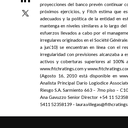
proyecciones del banco prevén continuar c
próximos ejercicios, y Fitch estima que es
adecuados y la política de la entidad en e
mantenga en niveles similares a lo largo del 
esfuerzos llevados a cabo por el managemen
irregulares originados en el Société Générale
a jun.‘10) se encuentran en línea con el 
irregularidad con previsiones alcanzaba a e
activos y coberturas superiores al 100% a 
www.fitchratings.com y www.fitchratings.com.ar
(Agosto 16, 2010 está disponible en www.
Analista Principal Darío Logiodice Associa
Riesgo S.A. Sarmiento 663 – 7mo piso – C1
Ana Gavuzzo Senior Director +54 11 523581
5411 52358139 – laura.villegas@fithcrating