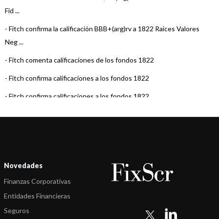
Fid ...
-
Fitch confirma la calificación BBB+(arg)rv a 1822 Raices Valores
Neg ...
-
Fitch comenta calificaciones de los fondos 1822
-
Fitch confirma calificaciones a los fondos 1822
-
Fitch confirma calificaciones a los fondos 1822
-
Fitch sube calificaciones a 1822 Raíces Pesos y VF y confirma los
de ...
-
Fitch confirma la calificación de los fondos 1822
-
Fitch confirma la calificación de los fondos 1822
Novedades
Finanzas Corporativas
-
Fitch comenta calificaciones de los fondos 1822
Entidades Financieras
-
Fitch comenta calificaciones de los fondos 1822
Seguros
-
Fitch confirma las calificaciones de los fondos 1822