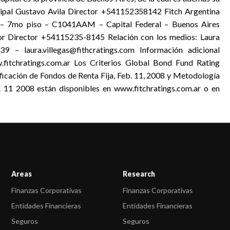
ncipal Gustavo Avila Director +541152358142 Fitch Argentina
3 – 7mo piso – C1041AAM – Capital Federal – Buenos Aires
or Director +54115235-8145 Relación con los medios: Laura
 – laura.villegas@fithcratings.com Información adicional
fitchratings.com.ar Los Criterios Global Bond Fund Rating
ificación de Fondos de Renta Fija, Feb. 11, 2008 y Metodología
. 11 2008 están disponibles en www.fitchratings.com.ar o en
Areas
Research
Finanzas Corporativas
Finanzas Corporativas
Entidades Financieras
Entidades Financieras
Seguros
Seguros