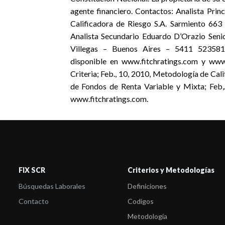
agente financiero. Contactos: Analista Pri
Calificadora de Riesgo S.A. Sarmiento 66
Analista Secundario Eduardo D’Orazio Seni
Villegas – Buenos Aires – 5411 52358139
disponible en www.fitchratings.com y www.
Criteria; Feb., 10, 2010, Metodología de Cal
de Fondos de Renta Variable y Mixta; Feb,
www.fitchratings.com.
FIX SCR
Criterios y Metodologías
Búsquedas Laborales
Definiciones
Contacto
Codigos
Metodología