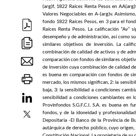
(arg)f, 1822 Raíces Renta Pesos en AA(arg)
Valores Negociables en A-(arg)v. Asimismo,
fondo 1822 Raíces Pesos, en 3 para el fond
Raíces Renta Pesos. La calificación “Av” 
desempeño y de administración, así como s
similares objetivos de inversión. La cali
combinación de calidad de activos y de adm
comparación con fondos de similares objetivo
de Inversión cuya combinación de calidad de
es buena en comparación con fondos de simi
mercado, los mismos significan, 2: la sensib
baja, 3: la sensibilidad a condiciones camb
sensibilidad a condiciones cambiantes en l
Provinfondos S.G.F.C.I. S.A. es buena en f
fondos, y de la idoneidad y profesionalida
Depositaria -El Banco de la Provincia de Bu
autárquica de derecho público, cuyo origen, 
Constitución Nacional. La propietaria de su c