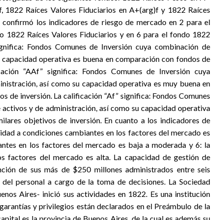
f, 1822 Raíces Valores Fiduciarios en A+(arg)f y 1822 Raíces
 confirmó los indicadores de riesgo de mercado en 2 para el
o 1822 Raíces Valores Fiduciarios y en 6 para el fondo 1822
significa: Fondos Comunes de Inversión cuya combinación de
u capacidad operativa es buena en comparación con fondos de
ficación “AAf” significa: Fondos Comunes de Inversión cuya
inistración, así como su capacidad operativa es muy buena en
s de inversión. La calificación “Af” significa: Fondos Comunes
 activos y de administración, así como su capacidad operativa
lares objetivos de inversión. En cuanto a los indicadores de
ilidad a condiciones cambiantes en los factores del mercado es
iantes en los factores del mercado es baja a moderada y 6: la
os factores del mercado es alta. La capacidad de gestión de
unción de sus más de $250 millones administrados entre seis
d del personal a cargo de la toma de decisiones. La Sociedad
enos Aires- inició sus actividades en 1822. Es una institución
garantías y privilegios están declarados en el Preámbulo de la
apital es la provincia de Buenos Aires, de la cual es además su