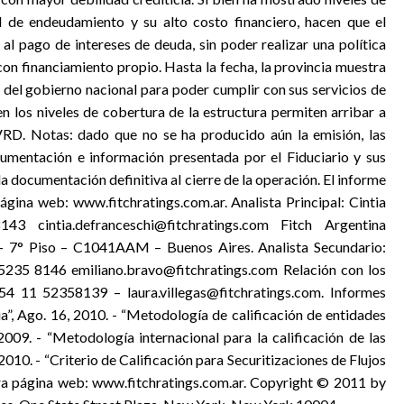
l de endeudamiento y su alto costo financiero, hacen que el
l pago de intereses de deuda, sin poder realizar una política
on financiamiento propio. Hasta la fecha, la provincia muestra
 del gobierno nacional para poder cumplir con sus servicios de
n los niveles de cobertura de la estructura permiten arribar a
 VRD. Notas: dado que no se ha producido aún la emisión, las
cumentación e información presentada por el Fiduciario y sus
a documentación definitiva al cierre de la operación. El informe
gina web: www.fitchratings.com.ar. Analista Principal: Cintia
 cintia.defranceschi@fitchratings.com Fitch Argentina
 – 7° Piso – C1041AAM – Buenos Aires. Analista Secundario:
5235 8146 emiliano.bravo@fitchratings.com Relación con los
54 11 52358139 – laura.villegas@fitchratings.com. Informes
a”, Ago. 16, 2010. - “Metodología de calificación de entidades
 2009. - “Metodología internacional para la calificación de las
2010. - “Criterio de Calificación para Securitizaciones de Flujos
tra página web: www.fitchratings.com.ar. Copyright © 2011 by