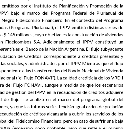
 emitidos por el Instituto de Planificación y Promoción de la
PPV) bajo el marco del Programa Federal de Plurianual de
o Negro Fideicomiso Financiero. En el contexto del Programa
das (Programa Plurianual), el IPPV emitirá distintas series de
 $ 145 millones, cuyo objetivo es la construcción de viviendas
ión Fideicomisos S.A. Adicionalmente el IPPV constituyó un
arantía es el Banco de la Nación Argentina. El flujo subyacente
audación de Créditos, correspondiente a créditos presentes y
das sociales, y administrados por el IPPV. Mientras que el flujo
espondiente a las transferencias del Fondo Nacional de Vivienda
cional (“el Flujo FONAVI”). La calidad crediticia de los VRD I
ra del Flujo FONAVI, aunque a medida de que los escenarios
dad de gestión del IPPV en la recaudación de créditos adquiere
dad de flujos se analizó en el marco del programa global del
nes, ya que las futuras series tendrán igual orden de prelación
recaudación de créditos alcanzaría a cubrir los servicios de los
bal del Fideicomiso Financiero, pero en caso de sufrir una baja
2009 (escenario poco probable pero que refleja el mínimo