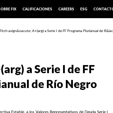
SOBRE FIX
CALIFICACIONES
CAREERS
ESG
CONTACT
 Fitch asign&oacute; A+(arg) a Serie I de FF Programa Plurianual de R&i
arg) a Serie I de FF
anual de Río Negro
ectiva Estable, a los Valores Representativos de Deuda Serie I