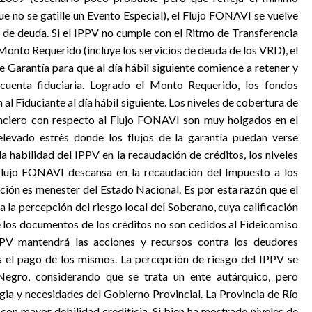
 no se gatille un Evento Especial), el Flujo FONAVI se vuelve
s de deuda. Si el IPPV no cumple con el Ritmo de Transferencia
Monto Requerido (incluye los servicios de deuda de los VRD), el
de Garantía para que al día hábil siguiente comience a retener y
 cuenta fiduciaria. Logrado el Monto Requerido, los fondos
 al Fiduciante al día hábil siguiente. Los niveles de cobertura de
anciero con respecto al Flujo FONAVI son muy holgados en el
 elevado estrés donde los flujos de la garantía puedan verse
a habilidad del IPPV en la recaudación de créditos, los niveles
Flujo FONAVI descansa en la recaudación del Impuesto a los
ción es menester del Estado Nacional. Es por esta razón que el
la percepción del riesgo local del Soberano, cuya calificación
e los documentos de los créditos no son cedidos al Fideicomiso
IPPV mantendrá las acciones y recursos contra los deudores
s el pago de los mismos. La percepción de riesgo del IPPV se
Negro, considerando que se trata un ente autárquico, pero
a y necesidades del Gobierno Provincial. La Provincia de Río
con mayor debilidad crediticia. Si bien ha mostrado niveles de