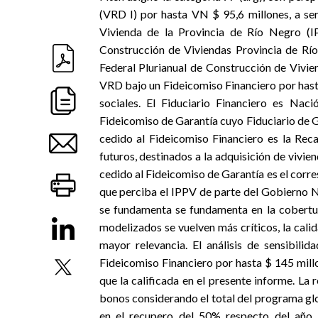
(VRD I) por hasta VN $ 95,6 millones, a ser
Vivienda de la Provincia de Río Negro (I
Construcción de Viviendas Provincia de Rí
Federal Plurianual de Construcción de Vivien
VRD bajo un Fideicomiso Financiero por hasta
sociales. El Fiduciario Financiero es Nac
Fideicomiso de Garantía cuyo Fiduciario de G
cedido al Fideicomiso Financiero es la Rec
futuros, destinados a la adquisición de vivien
cedido al Fideicomiso de Garantía es el corr
que perciba el IPPV de parte del Gobierno Na
se fundamenta se fundamenta en la cobertu
modelizados se vuelven más críticos, la cali
mayor relevancia. El análisis de sensibili
Fideicomiso Financiero por hasta $ 145 millo
que la calificada en el presente informe. La 
bonos considerando el total del programa glo
en el recupero del 50% respecto del año 