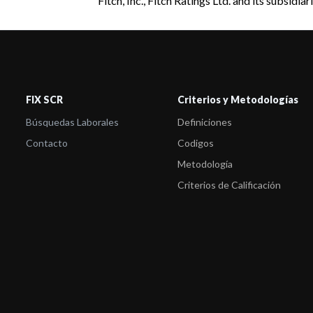
Fitch, Inc., Fitch Ratings Ltd. and its subsid
FIX SCR
Criterios y Metodologías
Búsquedas Laborales
Definiciones
Contacto
Codigos
Metodología
Criterios de Calificación