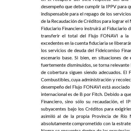
desempeño que debe cumplir la IPPV para que
indispensable para el repago de los servicio
de la Recaudación de Créditos para lograr el 
Fiduciario Financiero instruirá al Fiduciario 
transferir el total del Flujo FONAVI a la
excedentes en la cuenta fiduciaria se liberarán
los servicios de deuda del Fideicomiso Fin
escenario base. Si bien, en situaciones de
fuertemente disminuidos, se torna relevante l
de cobertura siguen siendo adecuados. El 
Combustibles, cuya administración y recolec
desempeño del Flujo FONAVI está asociado a 
internacional es de B por Fitch. Debido a qu
Financiero, sino sólo su recaudación, el 
subyacentes bajo los Créditos para exigirle
asimiló al de la propia Provincia de Río 
absolutamente comprometido con la estrategi
Negro se encuentra dentro de las provincias 