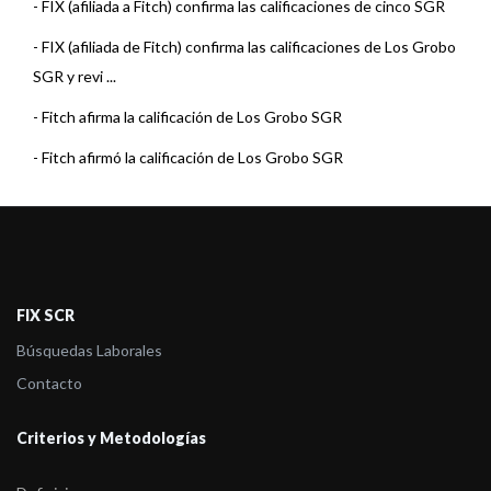
-
FIX (afiliada a Fitch) confirma las calificaciones de cinco SGR
-
FIX (afiliada de Fitch) confirma las calificaciones de Los Grobo
SGR y revi ...
-
Fitch afirma la calificación de Los Grobo SGR
-
Fitch afirmó la calificación de Los Grobo SGR
-
Fitch asigna calificación a Los Grobo SGR
-
FIX (afiliada de Fitch) revisó las calificaciones de las Sociedades
de Gara ...
-
FIX (afiliada de Fitch Ratings) confirma y retira las calificaciones
FIX SCR
de Los ...
Búsquedas Laborales
-
FIX (afiliada de Fitch) revisó las calificaciones de las Sociedades
Contacto
de Gara ...
Criterios y Metodologías