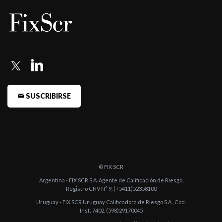
SUSCRIBIRSE
© FIX SCR
Argentina - FIX SCR S.A. Agente de Calificación de Riesgo,
Registro CNV N° 9, (+5411)52358100
Uruguay - FIX SCR Uruguay Calificadora de Riesgo S.A., Cod.
Inst: 7402, (598)29170045