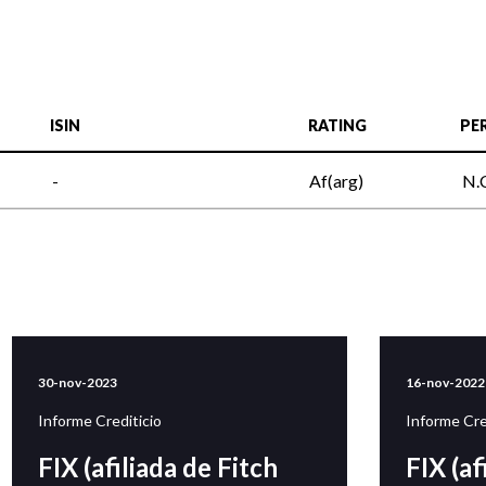
ISIN
RATING
PE
-
Af(arg)
N.
30-nov-2023
16-nov-2022
Informe Crediticio
Informe Cre
FIX (afiliada de Fitch
FIX (af