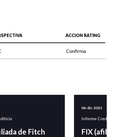
RSPECTIVA
ACCION RATING
C
Confirma
06-dic-2021
diticio
Informe Crediticio
iliada de Fitch
FIX (afiliada de F