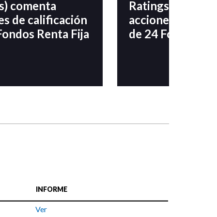
s) comenta
Ratings) coment
es de calificación
acciones de calif
Fondos Renta Fija
de 24 Fondos Ren
INFORME
Ver