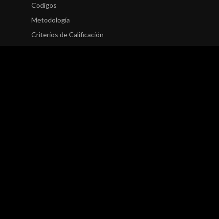
Codigos
Metodología
Criterios de Calificación
Areas
Finanzas Corporativas
Entidades Financieras
Seguros
Fondos
Finanzas Estructuradas
Finanzas Públicas
Finanzas Sostenibles
Research
Finanzas Corporativas