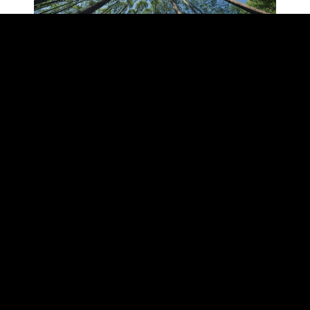
ESG RATINGS Y
BONOS
SOSTENIBLES
Calificaciones, ESG y de Bonos Verdes, Sociales,
Sostenibles y Vinculados a la Sostenibilidad.
Evaluando objetivamente un Desarrollo Sostenible
SABER MAS