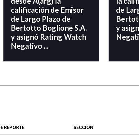
desde A(arg) la
la cali
calificación de Emisor
de Lar
de Largo Plazo de
Bertot
Bertotto Boglione S.A.
y asig
y asignó Rating Watch
Negat
Negativo ...
DE REPORTE
SECCION