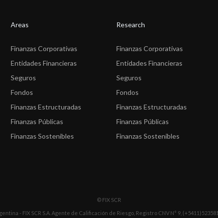
Areas
Research
Finanzas Corporativas
Finanzas Corporativas
Entidades Financieras
Entidades Financieras
Seguros
Seguros
Fondos
Fondos
Finanzas Estructuradas
Finanzas Estructuradas
Finanzas Públicas
Finanzas Públicas
Finanzas Sostenibles
Finanzas Sostenibles
© FIX SCR
gentina - FIX SCR S.A. Agente de Calificación de Riesgo, Registro CNV N° 9, (+5411)52358