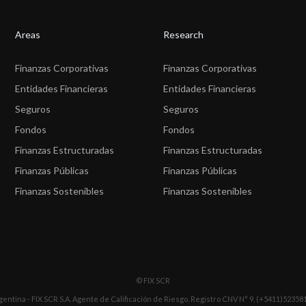
Areas
Research
Finanzas Corporativas
Finanzas Corporativas
Entidades Financieras
Entidades Financieras
Seguros
Seguros
Fondos
Fondos
Finanzas Estructuradas
Finanzas Estructuradas
Finanzas Públicas
Finanzas Públicas
Finanzas Sostenibles
Finanzas Sostenibles
© FIX SCR
gentina - FIX SCR S.A. Agente de Calificación de Riesgo, Registro CNV N° 9, (+5411)52358