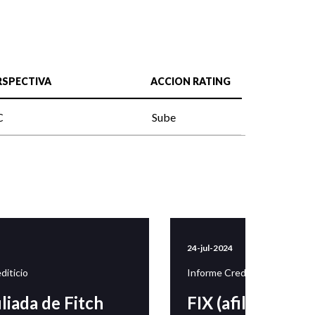
RSPECTIVA
ACCION RATING
C
Sube
24-jul-2024
diticio
Informe Crediticio
iliada de Fitch
FIX (afiliada de F