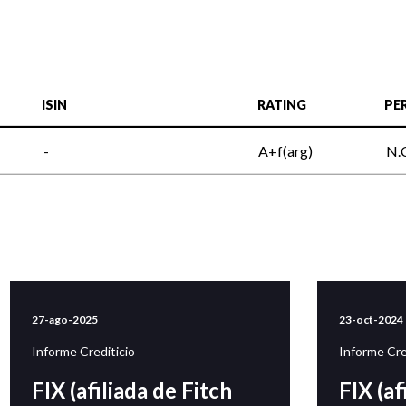
ISIN
RATING
PE
-
A+f(arg)
N.
27-ago-2025
23-oct-2024
Informe Crediticio
Informe Cre
FIX (afiliada de Fitch
FIX (af