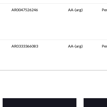
AR0047526246
AA-(arg)
Per
AR0333366083
AA-(arg)
Per