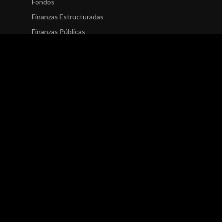
Fondos
Finanzas Estructuradas
Finanzas Públicas
Finanzas Sostenibles
Research
Finanzas Corporativas
Entidades Financieras
Seguros
Fondos
Finanzas Estructuradas
Finanzas Públicas
Finanzas Sostenibles
Novedades