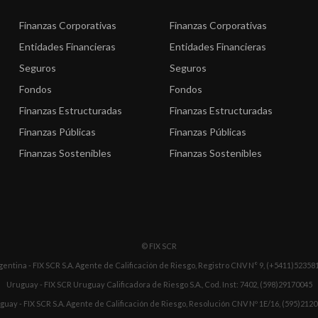
Finanzas Corporativas
Finanzas Corporativas
Entidades Financieras
Entidades Financieras
Seguros
Seguros
Fondos
Fondos
Finanzas Estructuradas
Finanzas Estructuradas
Finanzas Públicas
Finanzas Públicas
Finanzas Sostenibles
Finanzas Sostenibles
© FIX SCR
gentina - FIX SCR S.A. Agente de Calificación de Riesgo, Registro CNV N° 9, (+5411)52358
Uruguay - FIX SCR Uruguay Calificadora de Riesgo S.A., Cod. Inst: 7402, (598)29170045
guay - FIX SCR S.A. Agente de Calificación de Riesgo, Resolución CNV Nº 1E/16, (595)212