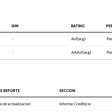
ISIN
RATING
PE
-
Asf(arg)
Per
-
AAAsf(arg)
Per
DE REPORTE
SECCION
e de actualizacion
Informe Crediticio