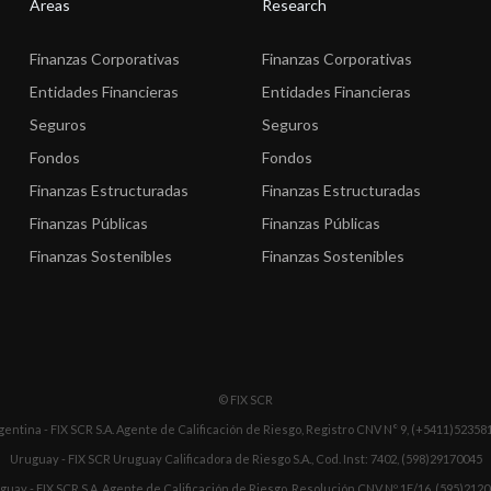
Areas
Research
Finanzas Corporativas
Finanzas Corporativas
Entidades Financieras
Entidades Financieras
Seguros
Seguros
Fondos
Fondos
Finanzas Estructuradas
Finanzas Estructuradas
Finanzas Públicas
Finanzas Públicas
Finanzas Sostenibles
Finanzas Sostenibles
© FIX SCR
gentina - FIX SCR S.A. Agente de Calificación de Riesgo, Registro CNV N° 9, (+5411)52358
Uruguay - FIX SCR Uruguay Calificadora de Riesgo S.A., Cod. Inst: 7402, (598)29170045
guay - FIX SCR S.A. Agente de Calificación de Riesgo, Resolución CNV Nº 1E/16, (595)212