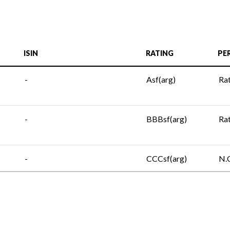
ISIN
RATING
PE
-
Asf(arg)
Ra
-
BBBsf(arg)
Ra
-
CCCsf(arg)
N.