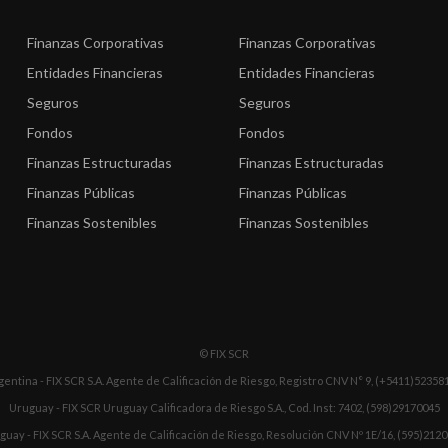
Finanzas Corporativas
Finanzas Corporativas
Entidades Financieras
Entidades Financieras
Seguros
Seguros
Fondos
Fondos
Finanzas Estructuradas
Finanzas Estructuradas
Finanzas Públicas
Finanzas Públicas
Finanzas Sostenibles
Finanzas Sostenibles
© FIX SCR
gentina - FIX SCR S.A. Agente de Calificación de Riesgo, Registro CNV N° 9, (+5411)52358
Uruguay - FIX SCR Uruguay Calificadora de Riesgo S.A., Cod. Inst: 7402, (598)29170045
guay - FIX SCR S.A. Agente de Calificación de Riesgo, Resolución CNV Nº 1E/16, (595)212