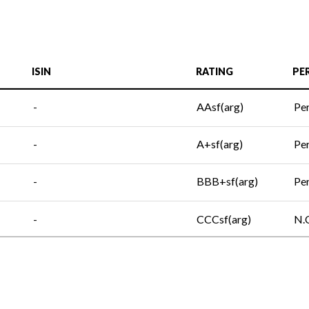
ISIN
RATING
PE
-
AAsf(arg)
Pe
-
A+sf(arg)
Pe
-
BBB+sf(arg)
Pe
-
CCCsf(arg)
N.