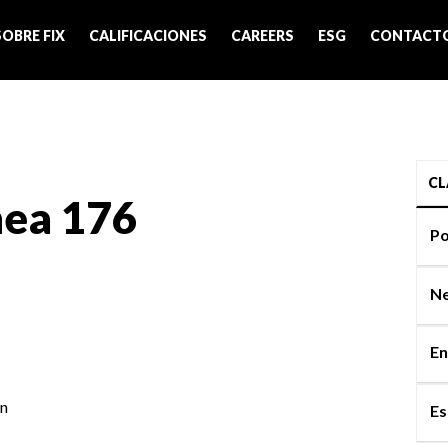
SOBRE FIX
CALIFICACIONES
CAREERS
ESG
CONTACT
CL
nea 176
Po
Ne
En
on
Es