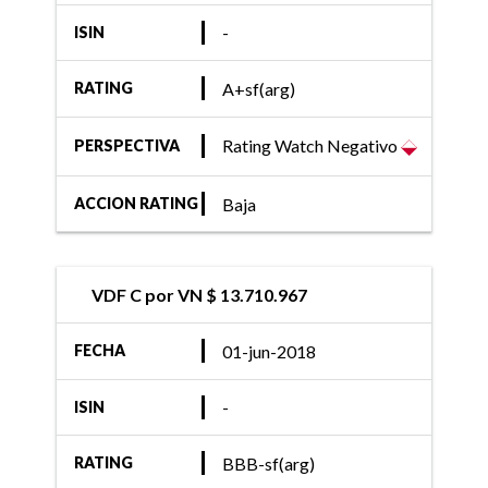
-
ISIN
A+sf(arg)
RATING
Rating Watch Negativo
PERSPECTIVA
Baja
ACCION RATING
VDF C por VN $ 13.710.967
01-jun-2018
FECHA
-
ISIN
BBB-sf(arg)
RATING