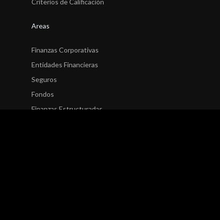
Criterios de Calificación
Areas
Finanzas Corporativas
Entidades Financieras
Seguros
Fondos
Finanzas Estructuradas
Finanzas Públicas
Finanzas Sostenibles
Research
Finanzas Corporativas
Entidades Financieras
Seguros