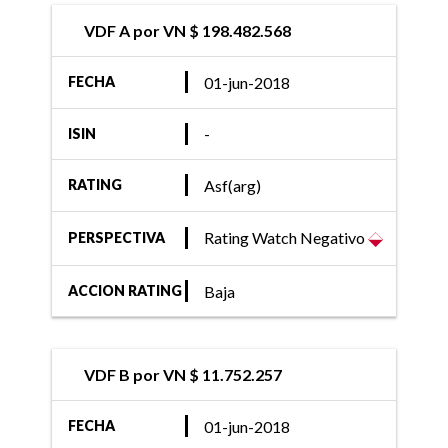
VDF A por VN $ 198.482.568
01-jun-2018
FECHA
-
ISIN
Asf(arg)
RATING
Rating Watch Negativo
PERSPECTIVA
Baja
ACCION RATING
VDF B por VN $ 11.752.257
01-jun-2018
FECHA