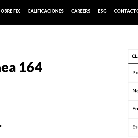
SOBRE FIX
CALIFICACIONES
CAREERS
ESG
CONTACT
CL
nea 164
Po
Ne
En
on
Es