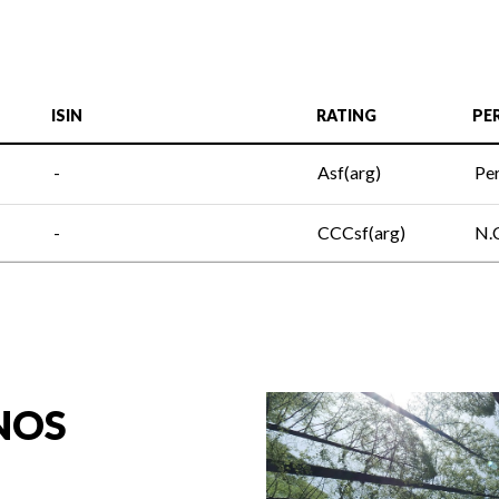
ISIN
RATING
PE
-
Asf(arg)
Pe
-
CCCsf(arg)
N.
NOS