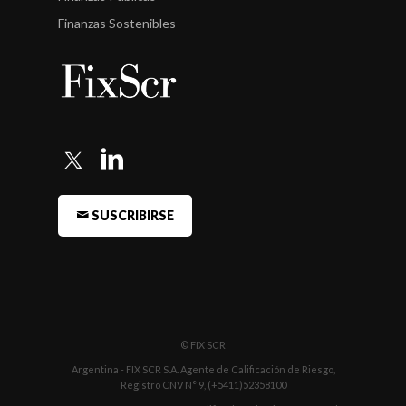
Finanzas Sostenibles
SUSCRIBIRSE
© FIX SCR
Argentina - FIX SCR S.A. Agente de Calificación de Riesgo,
Registro CNV N° 9, (+5411)52358100