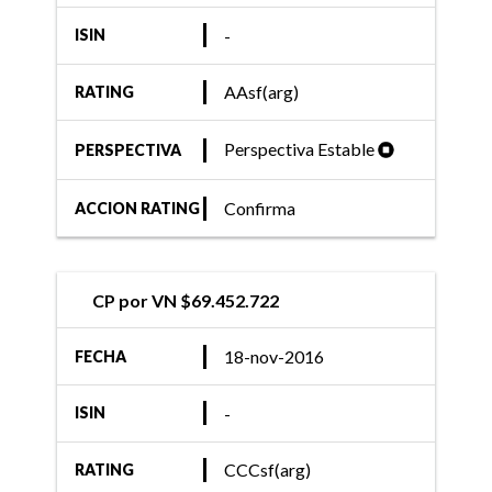
-
ISIN
AAsf(arg)
RATING
Perspectiva Estable
PERSPECTIVA
Confirma
ACCION RATING
CP por VN $69.452.722
18-nov-2016
FECHA
-
ISIN
CCCsf(arg)
RATING