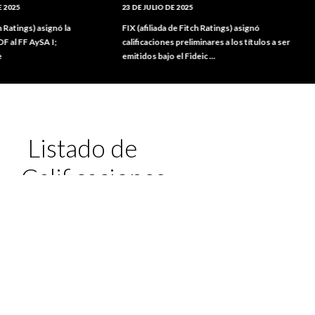
23 DE JULIO DE 2025
6 DE JUN
 asignó la
FIX (afiliada de Fitch Ratings) asignó
FIX (afil
ySA I;
calificaciones preliminares a los títulos a ser
calificac
emitidos bajo el Fideic ...
emitidos 
Listado de
Calificaciones
VER TODAS
EXPORTAR