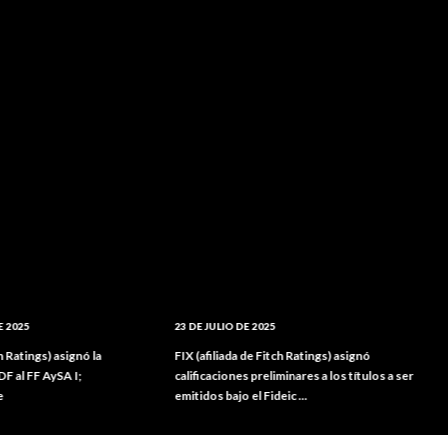
23 DE JULIO DE 2025
6 DE JUN
 asignó la
FIX (afiliada de Fitch Ratings) asignó
FIX (afi
ySA I;
calificaciones preliminares a los títulos a ser
califica
emitidos bajo el Fideic ...
emitidos 