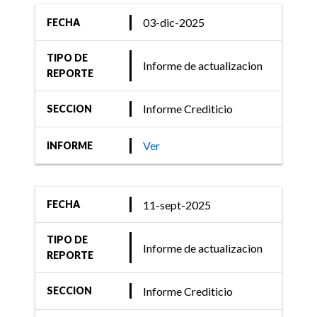
Ratings) comenta acciones
de Calificación de 47
03-dic-2025
FECHA
Fondos de Renta Fija
TIPO DE
Informe de actualizacion
REPORTE
Informe Crediticio
SECCION
02-nov-2020
Informe Crediticio
Ver
INFORME
FIX (afiliada de Fitch
Ratings) comenta acciones
de calificación de tres
11-sept-2025
FECHA
Fondos de Renta Fija
TIPO DE
Informe de actualizacion
REPORTE
Informe Crediticio
SECCION