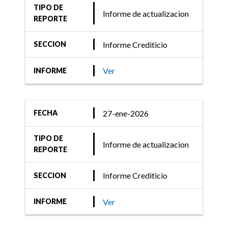
TIPO DE
Informe de actualizacion
29-sept-2022
REPORTE
Informe Crediticio
Informe Crediticio
SECCION
FIX (afiliada de Fitch
Ratings) comenta acciones
Ver
INFORME
de calificación de 32
Fondos de Renta Variable,
Renta Mixta y Total
27-ene-2026
FECHA
Return.
TIPO DE
Informe de actualizacion
REPORTE
Informe Crediticio
SECCION
01-oct-2021
Informe Crediticio
Ver
INFORME
FIX (afiliada de Fitch