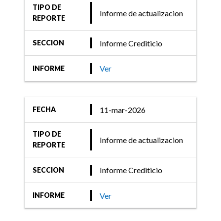
03-mar-2023
TIPO DE
Informe de actualizacion
Informe Crediticio
REPORTE
FIX (afiliada de Fitch
Informe Crediticio
SECCION
Ratings) comenta acciones
de calificación de 29
Ver
INFORME
Fondos Money Market y
Liquidez
11-mar-2026
FECHA
TIPO DE
Informe de actualizacion
23-mar-2022
REPORTE
Informe Crediticio
Informe Crediticio
SECCION
FIX (afiliada de Fitch
Ratings) comenta acciones
Ver
INFORME
de 21 Fondos Money