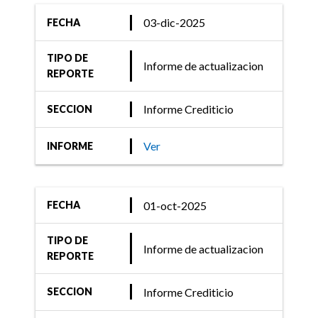
Market
03-dic-2025
FECHA
TIPO DE
Informe de actualizacion
18-mar-2021
REPORTE
Informe Crediticio
Informe Crediticio
SECCION
FIX (afiliada de Fitch
Ratings) comenta acciones
Ver
INFORME
de 18 Fondos Money
Market
01-oct-2025
FECHA
TIPO DE
Informe de actualizacion
18-mar-2021
REPORTE
Informe Crediticio
Informe Crediticio
SECCION
FIX (afiliada de Fitch