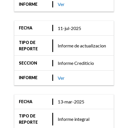
Ratings) comenta acciones
Ver
INFORME
de 18 Fondos Money
Market
11-jul-2025
FECHA
TIPO DE
Informe de actualizacion
22-sept-2020
REPORTE
Informe Crediticio
Informe Crediticio
SECCION
FIX (afiliada de Fitch
Ratings) asigna
Ver
INFORME
calificación a 2 Fondos de
Mercado de Dinero
13-mar-2025
FECHA
TIPO DE
Informe integral
REPORTE