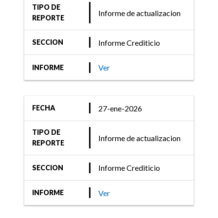
Informe Crediticio
TIPO DE
Informe de actualizacion
REPORTE
FIX (afiliada de Fitch
Ratings) comenta acciones
Informe Crediticio
SECCION
de calificación de 34
Fondos de Renta Fija
Ver
INFORME
27-ene-2026
FECHA
22-jun-2021
Informe Crediticio
TIPO DE
Informe de actualizacion
REPORTE
FIX (afiliada de Fitch
Ratings) comenta acciones
Informe Crediticio
SECCION
de calificación sobre 36
Fondos de Renta Fija
Ver
INFORME