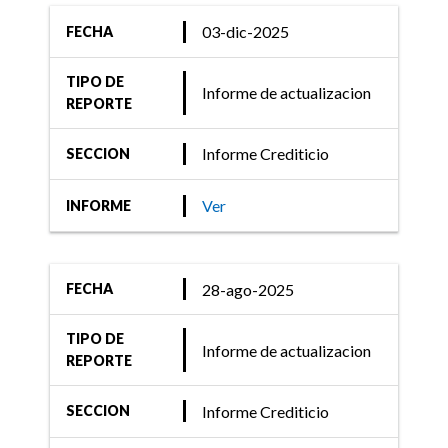
03-dic-2025
FECHA
22-jun-2021
Informe Crediticio
TIPO DE
Informe de actualizacion
REPORTE
FIX (afiliada de Fitch
Ratings) comenta acciones
Informe Crediticio
SECCION
de calificación sobre 36
Fondos de Renta Fija
Ver
INFORME
28-ago-2025
FECHA
10-dic-2020
Informe Crediticio
TIPO DE
Informe de actualizacion
REPORTE
FIX (afiliada de Fitch
Ratings) confirma
Informe Crediticio
SECCION
calificación al Fondo SBS