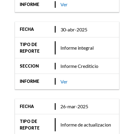
Gestión Renta Fija de SBS
Ver
INFORME
Asset Managment
S.A.S.G.F.C.I
30-abr-2025
FECHA
TIPO DE
Informe integral
REPORTE
Informe Crediticio
SECCION
Ver
INFORME
26-mar-2025
FECHA
TIPO DE
Informe de actualizacion
REPORTE