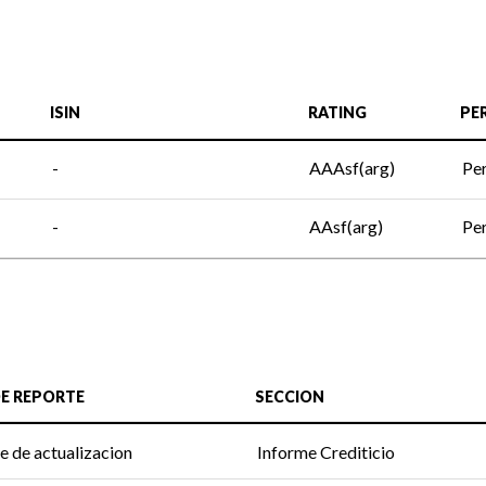
ISIN
RATING
PE
-
AAAsf(arg)
Per
-
AAsf(arg)
Per
DE REPORTE
SECCION
e de actualizacion
Informe Crediticio