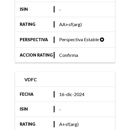
-
ISIN
AA+sf(arg)
RATING
Perspectiva Estable
PERSPECTIVA
Confirma
ACCION RATING
VDFC
16-dic-2024
FECHA
-
ISIN
A+sf(arg)
RATING