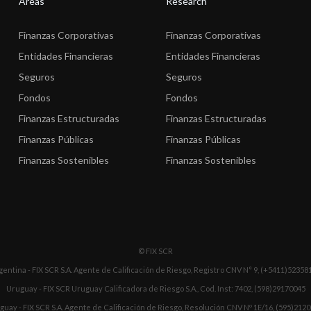
Areas
Research
Finanzas Corporativas
Finanzas Corporativas
Entidades Financieras
Entidades Financieras
Seguros
Seguros
Fondos
Fondos
Finanzas Estructuradas
Finanzas Estructuradas
Finanzas Públicas
Finanzas Públicas
Finanzas Sostenibles
Finanzas Sostenibles
© FIX SCR
gentina - FIX SCR S.A. Agente de Calificación de Riesgo, Registro CNV N° 9, (+5411)52358
Uruguay - FIX SCR Uruguay Calificadora de Riesgo S.A., Cod. Inst: 7402, (598)29170045
guay - FIX SCR S.A. Agente de Calificación de Riesgo, Resolución CNV Nº 1E/16, (595)212