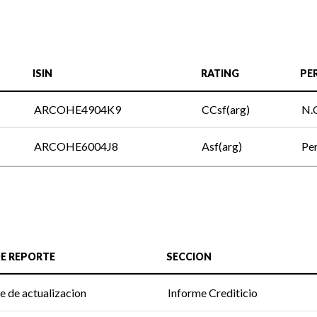
ISIN
RATING
PE
ARCOHE4904K9
CCsf(arg)
N.
ARCOHE6004J8
Asf(arg)
Per
DE REPORTE
SECCION
e de actualizacion
Informe Crediticio