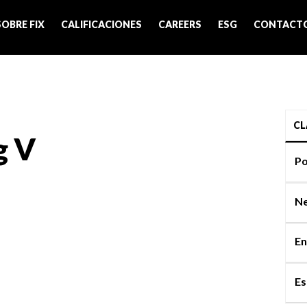
SOBRE FIX
CALIFICACIONES
CAREERS
ESG
CONTACT
CL
g V
Po
Ne
En
Es