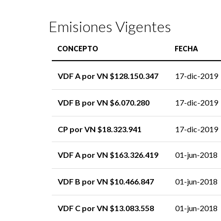
Emisiones Vigentes
CONCEPTO
FECHA
VDF A por VN $128.150.347
17-dic-2019
VDF B por VN $6.070.280
17-dic-2019
CP por VN $18.323.941
17-dic-2019
VDF A por VN $163.326.419
01-jun-2018
VDF B por VN $10.466.847
01-jun-2018
VDF C por VN $13.083.558
01-jun-2018