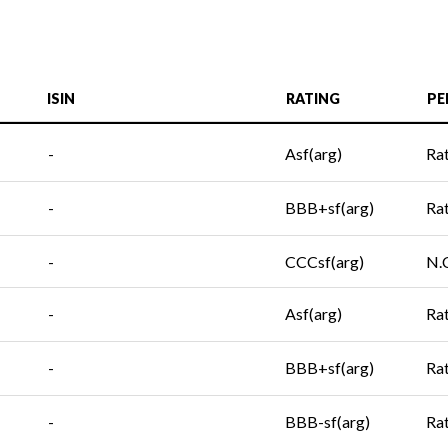
ISIN
RATING
PE
-
Asf(arg)
Ra
-
BBB+sf(arg)
Ra
-
CCCsf(arg)
N.
-
Asf(arg)
Ra
-
BBB+sf(arg)
Ra
-
BBB-sf(arg)
Ra