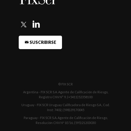
SUSCRIBIRSE
© FIX SCR
Argentina - FIX SCR S.A. Agente de Calificación de Riesgo,
Registro CNV N° 9, (+5411)52358100
Uruguay - FIX SCR Uruguay Calificadora de Riesgo S.A., Cod.
Inst: 7402, (598)29170045
Paraguay - FIX SCR S.A. Agente de Calificación de Riesgo,
Resolución CNV Nº 1E/16, (595)21203030